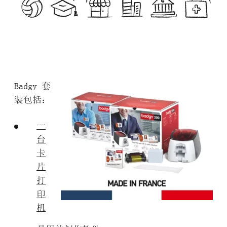
Badgy 套
装包括：
一
台
卡
片
打
印
机